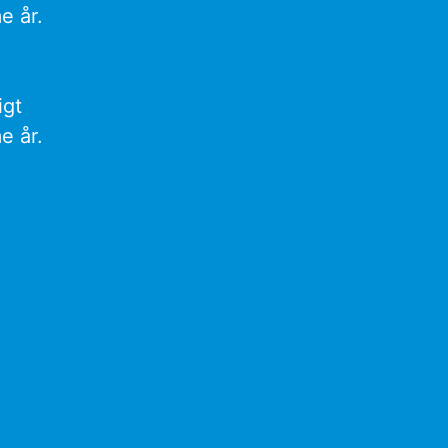
e år.
igt
e år.