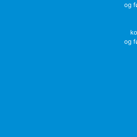
og f
ko
og f